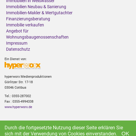
Immobilien in Weißwasser
Immobilien Neubau & Sanierung
Immobilien-Makler & Wertgutachter
Finanzierungsberatung
Immobilie verkaufen
Angebot für
Wohnungsbaugenossenschaften
Impressum
Datenschutz
Ein Dienst von:
hyperworx Medienproduktionen
Görlitzer Str. 17-18
03046 Cottbus
Tel.: 0355-287002
Fax : 0355-4994338
www.hyperworx.de
Durch die fortgesetzte Nutzung dieser Seite erklären Sie
This website makes use of cookies to enhance browsing experience and
provide additional functionality.
Privacy policy
OK
sich mit der Verwendung von Cookies einverstanden.