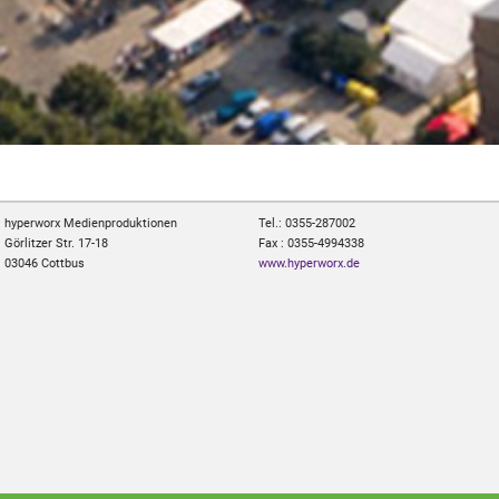
hyperworx Medienproduktionen
Tel.: 0355-287002
Görlitzer Str. 17-18
Fax : 0355-4994338
03046 Cottbus
www.hyperworx.de