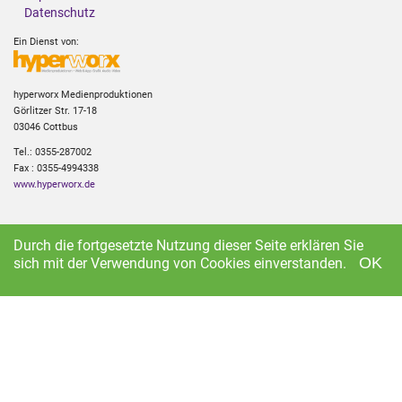
Datenschutz
Ein Dienst von:
hyperworx Medienproduktionen
Görlitzer Str. 17-18
03046 Cottbus
Tel.: 0355-287002
Fax : 0355-4994338
www.hyperworx.de
Durch die fortgesetzte Nutzung dieser Seite erklären Sie
This website makes use of cookies to enhance browsing experience and
provide additional functionality.
Privacy policy
OK
sich mit der Verwendung von Cookies einverstanden.
Allow cookies